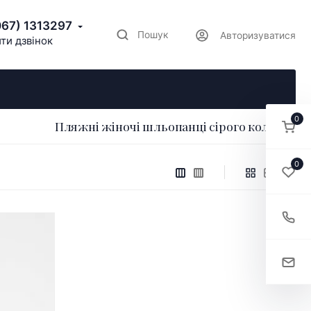
067) 1313297
Пошук
Авторизуватися
ти дзвінок
0
Пляжні жіночі шльопанці сірого кольору
0