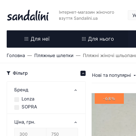
Інтернет-магазин жіночого
взуття Sandalini.ua
Для неї
Для нього
Головна
Пляжные шлепки
Пляжні жіночі шльопанц
Фільтр
Нові та популярні
Бренд
Lonza
-68%
SOPRA
Ціна, грн.