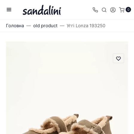
0
Головна
old product
Уггі Lonza 193250