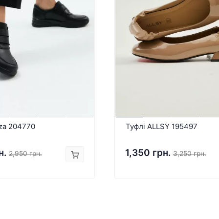
za 204770
Туфлі ALLSY 195497
н.
1,350 грн.
2,950 грн.
3,250 грн.