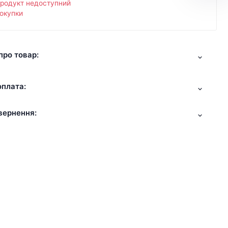
продукт недоступний
окупки
про товар:
оплата:
вернення: