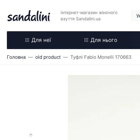
Інтернет-магазин жіночого
взуття Sandalini.ua
Для неї
Для нього
Головна
old product
Туфлі Fabio Monelli 170663