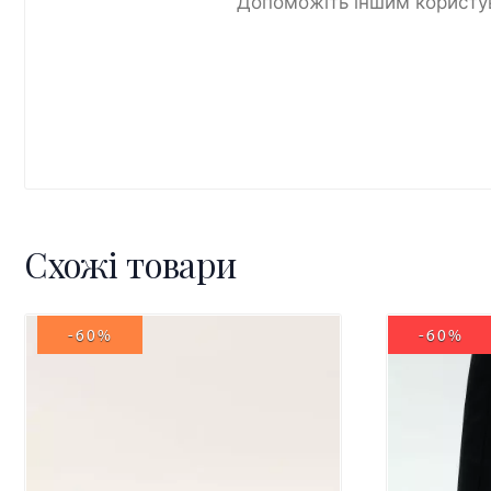
Допоможіть іншим користув
Схожі товари
-60%
-60%