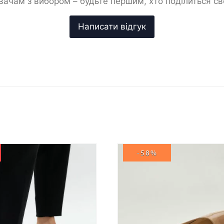
ачам з вибором – будьте першим, хто поділиться с
-58%