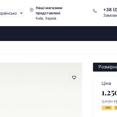
Наші магазини
+38 (
представлені
Замови
Київ, Харків
Розмірна
Ціна
1,25
3,030 г
- 59%
Е