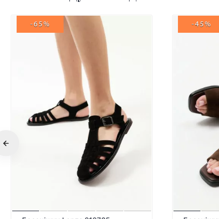
-65%
-45%