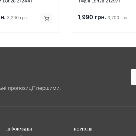
и Lonza 212441
Туфлі Lonza 212971
рн.
1,990 грн.
3,200 грн.
3,700 грн.
ьні пропозиції першими.
ІНФОРМАЦІЯ
КОРИСНЕ