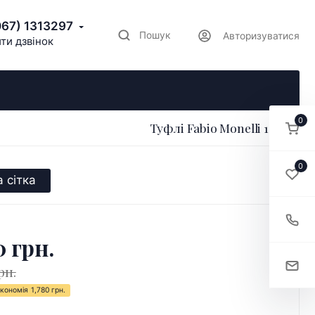
067) 1313297
Пошук
Авторизуватися
ти дзвінок
0
Туфлі Fabio Monelli 170663
0
 сітка
0 грн.
рн.
кономія
1,780 грн.