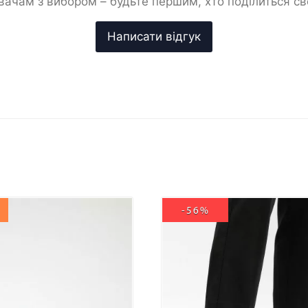
ачам з вибором – будьте першим, хто поділиться с
-56%