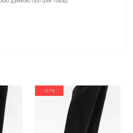
воєю думкою про цей товар.
-57%