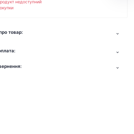
продукт недоступний
окупки
про товар:
оплата:
вернення: