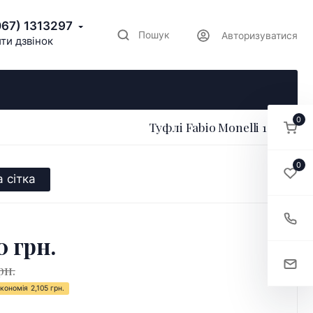
067) 1313297
Пошук
Авторизуватися
ти дзвінок
0
Туфлі Fabio Monelli 169170
0
 сітка
0 грн.
рн.
кономія
2,105 грн.