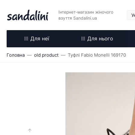
Інтернет-магазин жіночого
взуття Sandalini.ua
Для неї
Для нього
Головна
old product
Туфлі Fabio Monelli 169170