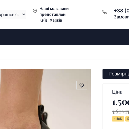
Наші магазини
+38 (
представлені
Замови
Київ, Харків
Розмірна
Ціна
1,50
3,605 г
- 58%
Е