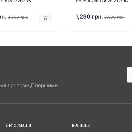
 Lonza 220736
Босоніжки Lonza 212947
рн.
1,290 грн.
3,500 грн.
3,500 грн.
ьні пропозиції першими.
ІНФОРМАЦІЯ
КОРИСНЕ