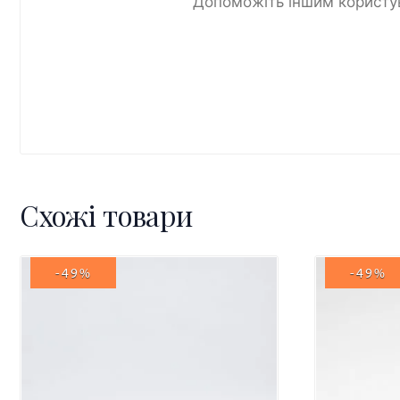
Допоможіть іншим користув
Схожі товари
-49%
-49%