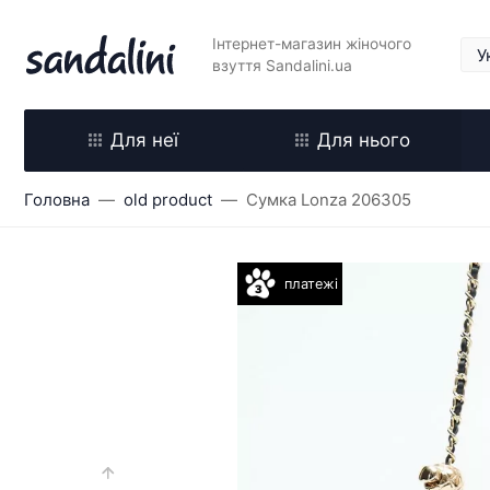
Інтернет-магазин жіночого
взуття Sandalini.ua
Для неї
Для нього
Головна
old product
Сумка Lonza 206305
платежі