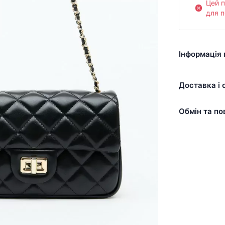
Цей 
для п
Інформація 
Доставка і 
Обмін та по