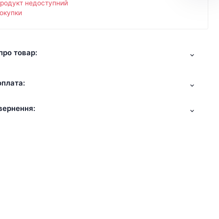
продукт недоступний
окупки
про товар:
оплата:
вернення: