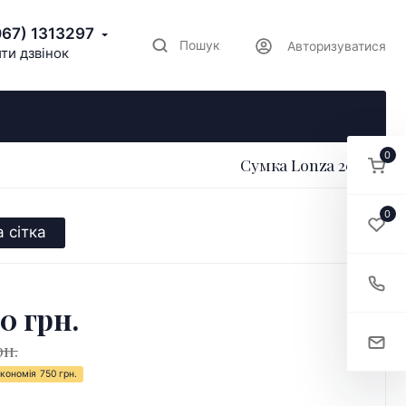
067) 1313297
Пошук
Авторизуватися
ти дзвінок
0
Сумка Lonza 206305
0
 сітка
0 грн.
рн.
кономія
750 грн.