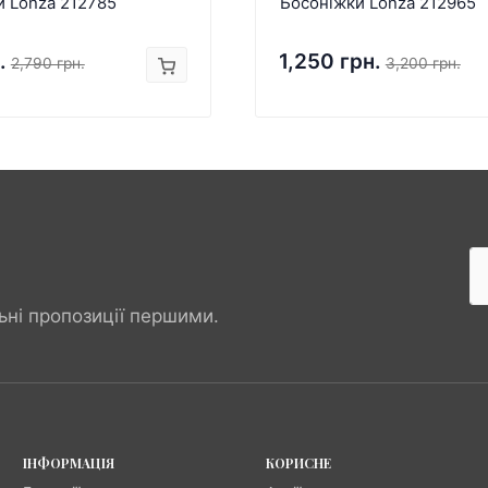
и Lonza 212785
Босоніжки Lonza 212965
.
1,250 грн.
2,790 грн.
3,200 грн.
ьні пропозиції першими.
ІНФОРМАЦІЯ
КОРИСНЕ