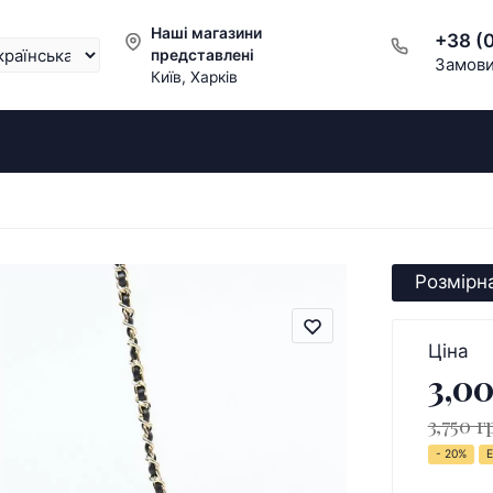
Наші магазини
+38 (
представлені
Замови
Київ, Харків
Розмірна
Ціна
3,00
3,750 г
- 20%
Е