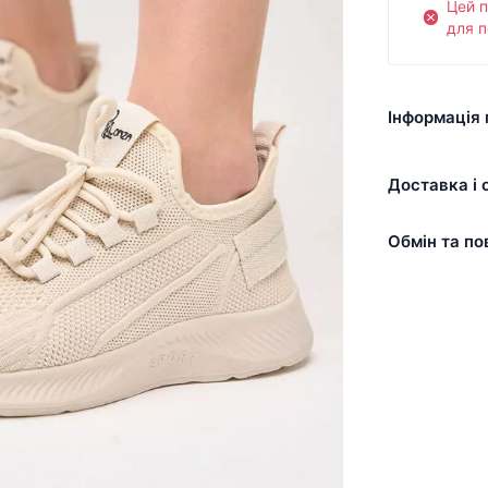
Цей 
для п
Інформація 
Доставка і 
Обмін та по