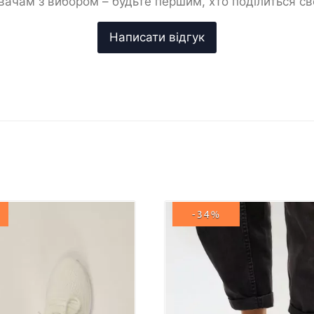
ачам з вибором – будьте першим, хто поділиться с
-34%