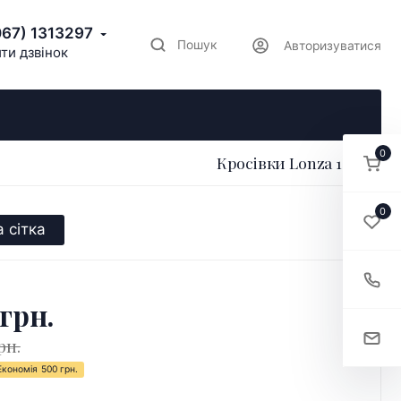
067) 1313297
Пошук
Авторизуватися
ти дзвінок
0
Кросівки Lonza 184681
0
 сітка
 грн.
рн.
Економія
500 грн.