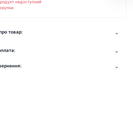
продукт недоступний
окупки
про товар:
оплата:
вернення: