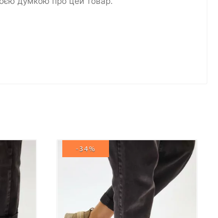
воєю думкою про цей товар.
-34%