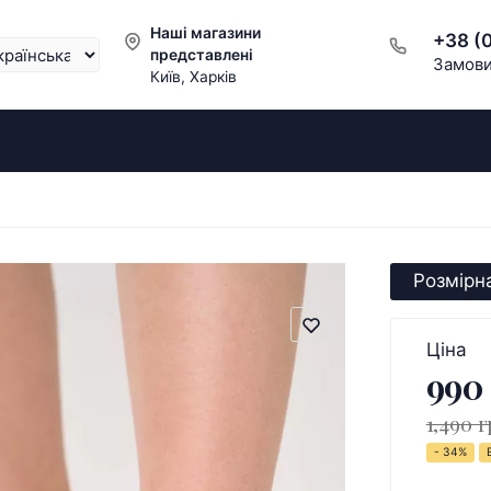
Наші магазини
+38 (
представлені
Замови
Київ, Харків
Розмірна
Ціна
990
1,490 г
- 34%