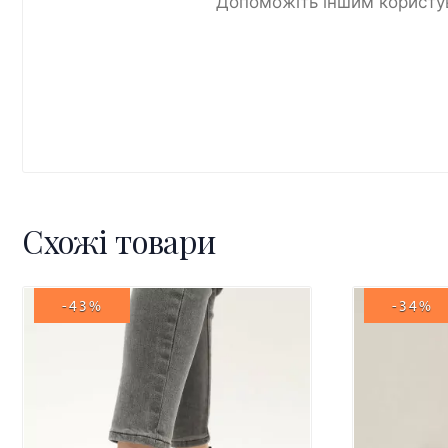
Допоможіть іншим користув
Схожі товари
-43%
-34%