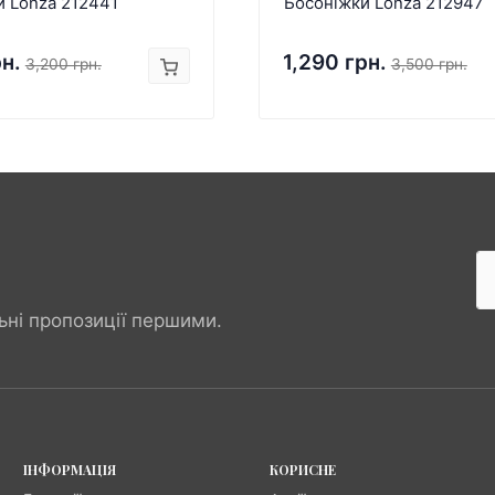
и Lonza 212441
Босоніжки Lonza 212947
рн.
1,290 грн.
3,200 грн.
3,500 грн.
ьні пропозиції першими.
ІНФОРМАЦІЯ
КОРИСНЕ