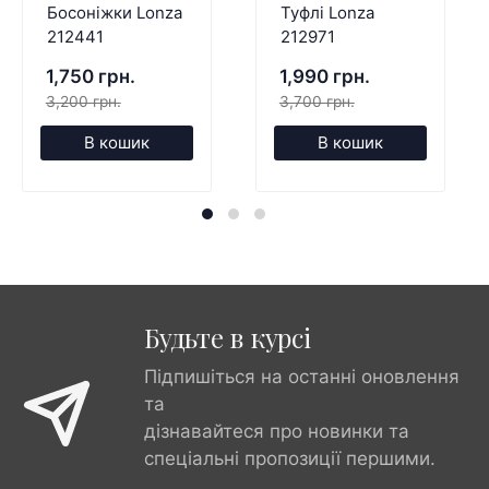
Босоніжки Lonza
Туфлі Lonza
212441
212971
1,750 грн.
1,990 грн.
3,200 грн.
3,700 грн.
В кошик
В кошик
Будьте в курсі
Підпишіться на останні оновлення
та
дізнавайтеся про новинки та
спеціальні пропозиції першими.