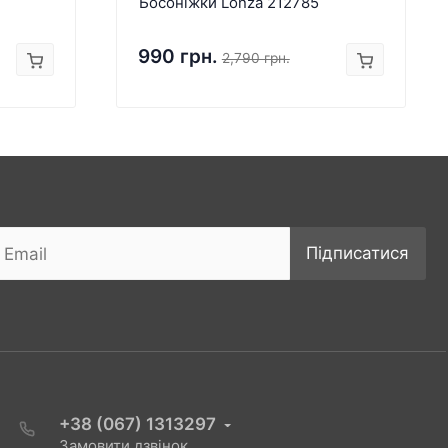
Босоніжки Lonza 212785
990 грн.
2,790 грн.
Підписатися
+38 (067) 1313297
Замовити дзвінок