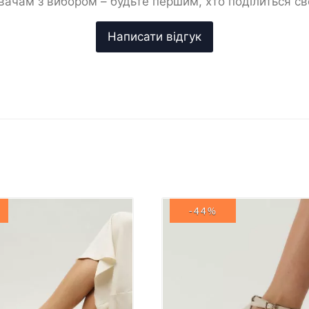
ачам з вибором – будьте першим, хто поділиться с
-44%