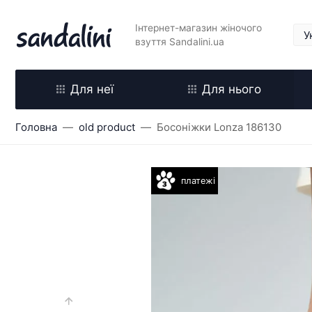
Інтернет-магазин жіночого
взуття Sandalini.ua
Для неї
Для нього
Головна
old product
Босоніжки Lonza 186130
платежі