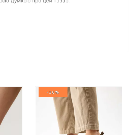
воєю думкою про цей товар.
-36%