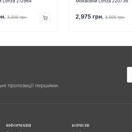
и Lonza 212964
Мокасини Lonza 220736
рн.
2,975 грн.
3,200 грн.
3,500 грн.
ьні пропозиції першими.
ІНФОРМАЦІЯ
КОРИСНЕ