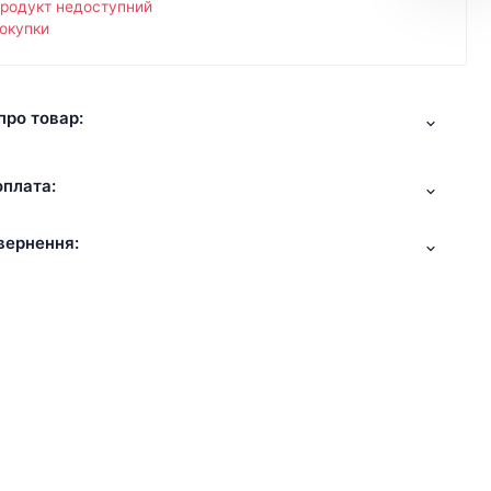
продукт недоступний
окупки
про товар:
оплата:
вернення: