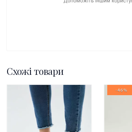
Допоможіть іншим користув
Схожі товари
-46%