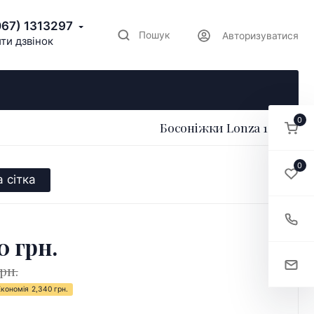
067) 1313297
Пошук
Авторизуватися
ти дзвінок
0
Босоніжки Lonza 186130
0
 сітка
0 грн.
грн.
Економія
2,340 грн.