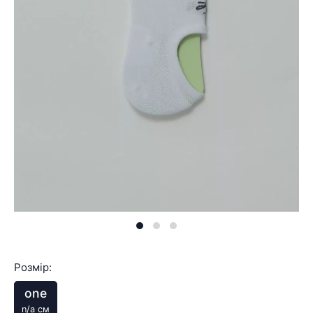
Розмір:
one
n/a см