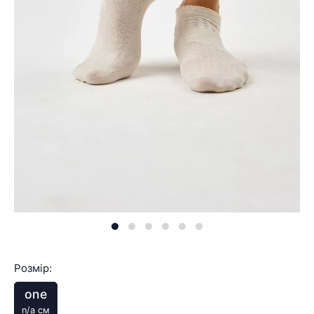
Розмір:
one
n/a см