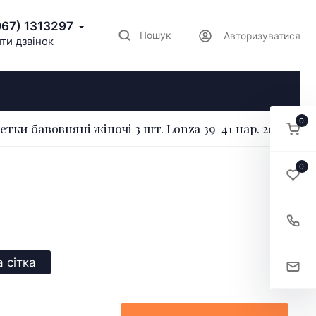
067) 1313297
Пошук
Авторизуватися
ти дзвінок
0
тки бавовняні жіночі 3 шт. Lonza 39-41 нар. 200857
0
 сітка