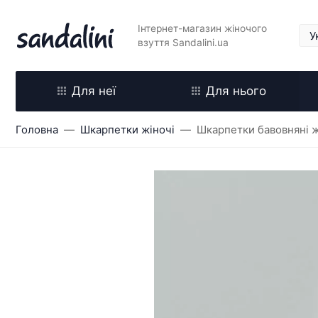
Інтернет-магазин жіночого
взуття Sandalini.ua
Для неї
Для нього
Головна
Шкарпетки жіночі
Шкарпетки бавовняні жі