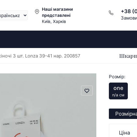
Наші магазини
+38 (
представлені
Замови
Київ, Харків
Шкарпе
ночі 3 шт. Lonza 39-41 нар. 200857
Розмір:
one
n/a см
Розмірна
Ціна