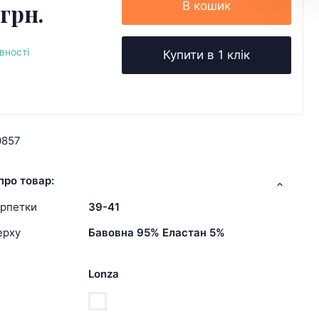
 грн.
В кошик
вності
Купити в 1 клік
0857
про товар:
арпетки
39-41
ерху
Бавовна 95% Еластан 5%
Lonza