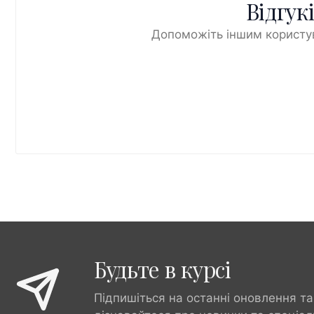
Відгук
Допоможіть іншим користув
Будьте в курсі
Підпишіться на останні оновлення та