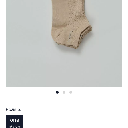
Розмір:
one
n/a см