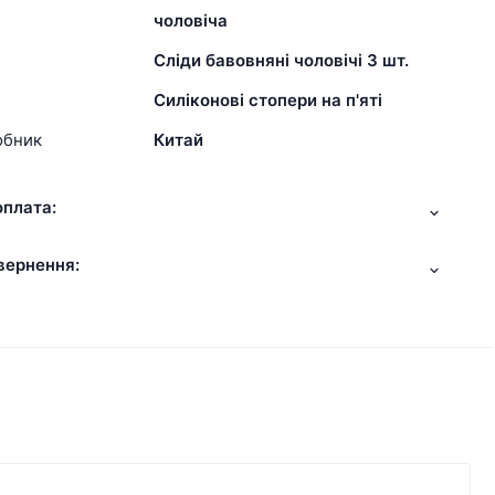
чоловіча
Сліди бавовняні чоловічі 3 шт.
Силіконові стопери на п'яті
обник
Китай
оплата:
вернення: