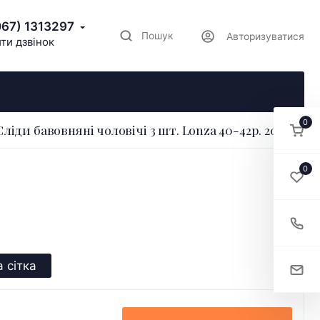
067) 1313297
Пошук
Авторизуватися
ти дзвінок
0
Сліди бавовняні чоловічі 3 шт. Lonza 40-42р. 200664
0
 сітка