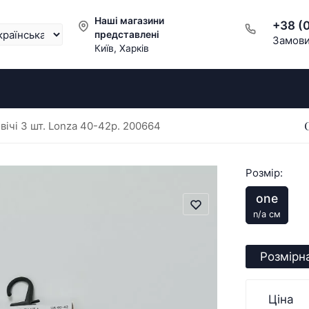
Наші магазини
+38 (
представлені
Замови
Київ, Харків
вічі 3 шт. Lonza 40-42р. 200664
Розмір:
one
n/a см
Розмірна
Ціна