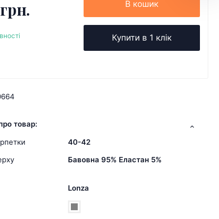
 грн.
В кошик
вності
Купити в 1 клік
0664
про товар:
арпетки
40-42
ерху
Бавовна 95% Еластан 5%
Lonza