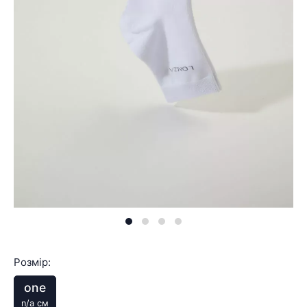
Розмір:
one
n/a см