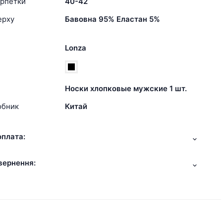
арпетки
40-42
ерху
Бавовна 95% Еластан 5%
Lonza
Носки хлопковые мужские 1 шт.
обник
Китай
оплата:
вернення: