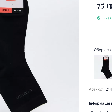
75 г
В ная
Обери сві
Артикул:
21
Інформація 