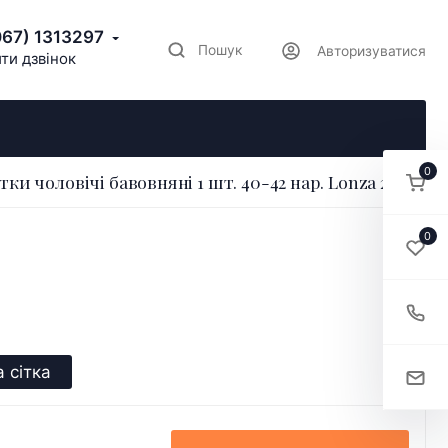
067) 1313297
Пошук
Авторизуватися
ти дзвінок
0
ки чоловічі бавовняні 1 шт. 40-42 нар. Lonza 214253
0
 сітка