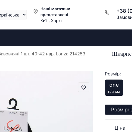
Наші магазини
+38 (
представлені
Замови
Київ, Харків
Шкарпет
авовняні 1 шт. 40-42 нар. Lonza 214253
Розмір:
one
n/a см
Розмірна
Ціна