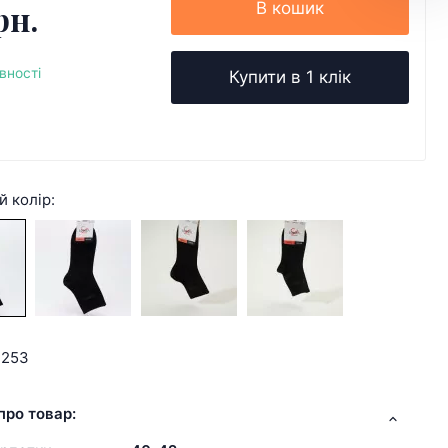
рн.
В кошик
вності
Купити в 1 клік
й колір:
4253
про товар: