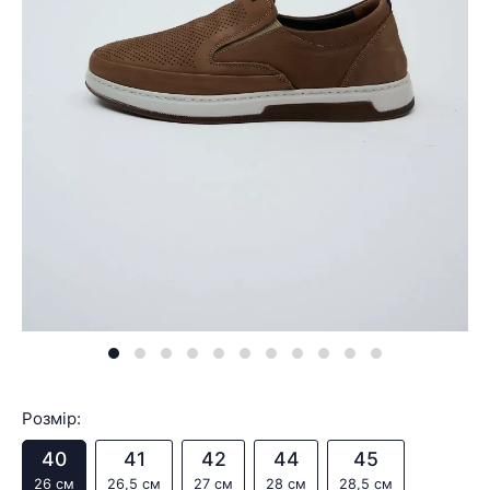
Розмір:
40
41
42
44
45
26 см
26,5 см
27 см
28 см
28,5 см