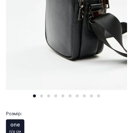
Розмір:
one
n/a см