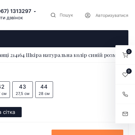
067) 1313297
Пошук
Авторизуватися
ти дзвінок
0
нці 214164 Шкіра натуральна колір синій розмір 40
0
42
43
44
7 см
27,5 см
28 см
 сітка