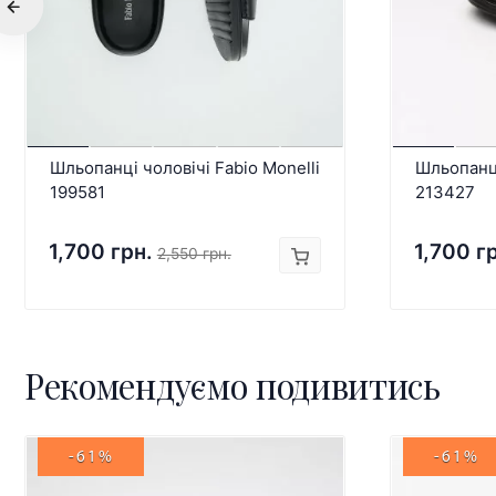
Шльопанці чоловічі Fabio Monelli
Шльопанці
199581
213427
1,700 грн.
1,700 г
2,550 грн.
Рекомендуємо подивитись
-61%
-61%