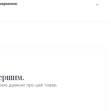
вернення:
першим.
воєю думкою про цей товар.