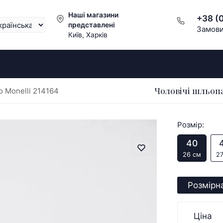
Наші магазини
+38 (
представлені
Замови
Київ, Харків
Чоловічі шльопа
o Monelli 214164
Розмір:
40
26 см
2
Розмірна
Ціна