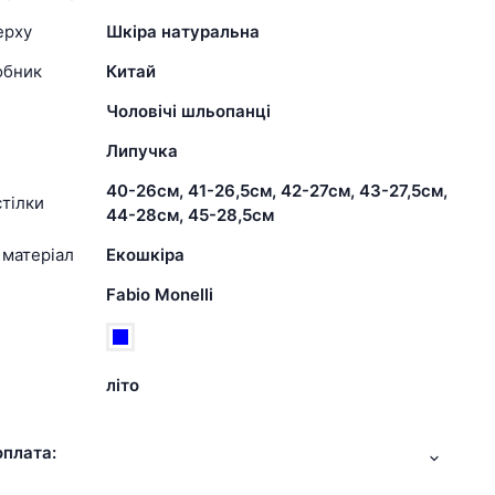
ерху
Шкіра натуральна
обник
Китай
Чоловічі шльопанці
Липучка
40-26см, 41-26,5см, 42-27см, 43-27,5см,
тілки
44-28см, 45-28,5см
 матеріал
Екошкіра
Fabio Monelli
літо
оплата: