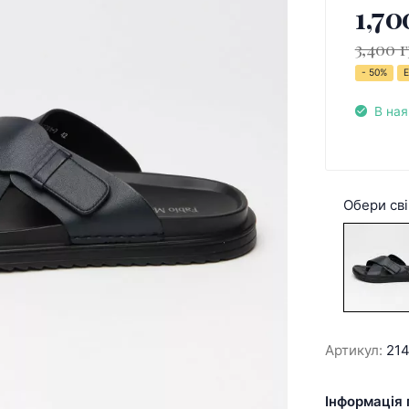
1,70
3,400 г
- 50%
Е
В ная
Обери сві
Артикул:
21
Інформація 