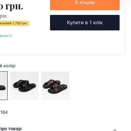
0 грн.
В кошик
рн.
Купити в 1 клік
кономія
1,700 грн.
вності
й колір:
4164
про товар: