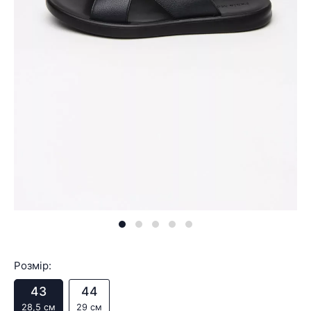
Розмір:
43
44
28,5 см
29 см