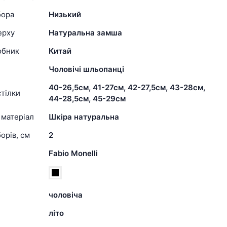
бора
Низький
ерху
Натуральна замша
обник
Китай
Чоловічі шльопанці
40-26,5см, 41-27см, 42-27,5см, 43-28см,
тілки
44-28,5см, 45-29см
 матеріал
Шкіра натуральна
орів, см
2
Fabio Monelli
чоловіча
літо