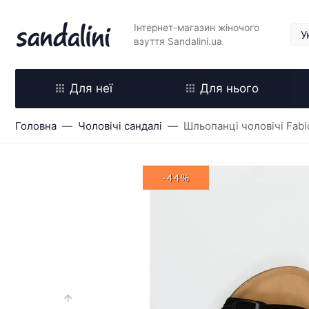
Інтернет-магазин жіночого
взуття Sandalini.ua
Для неї
Для нього
Головна
Чоловічі сандалі
Шльопанці чоловічі Fabi
-44%