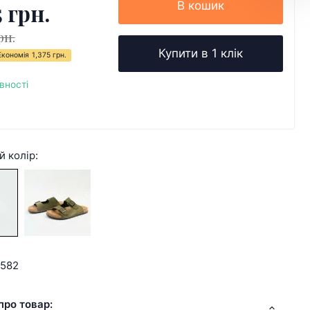
5 грн.
В кошик
рн.
Купити в 1 клік
Економія
1,375 грн.
вності
й колір:
9582
про товар: