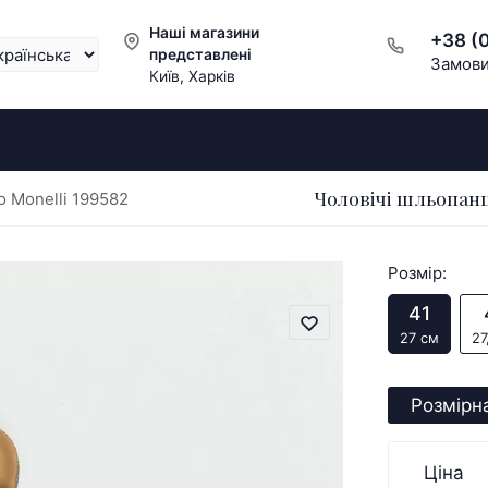
Наші магазини
+38 (
представлені
Замови
Київ, Харків
Чоловічі шльопанц
o Monelli 199582
Розмір:
41
27 см
27
Розмірна
Ціна