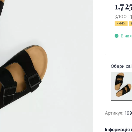
1,72
3,100 г
- 44%
В ная
Обери сві
Артикул:
19
Інформація 