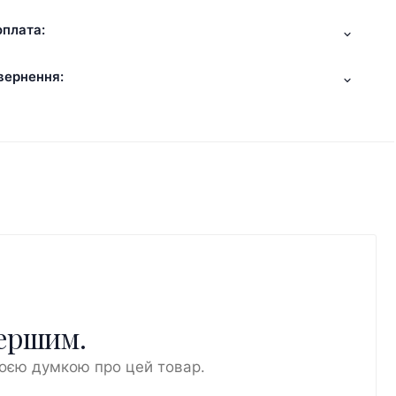
оплата:
вернення:
першим.
воєю думкою про цей товар.