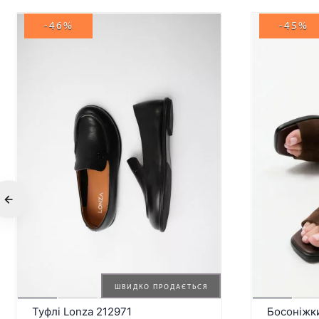
-46%
-45%
ШВИДКО ПРОДАЄТЬСЯ
Туфлі Lonza 212971
Босоніжк