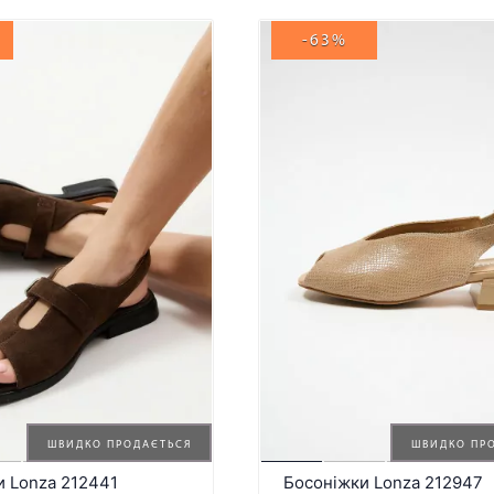
-63%
ШВИДКО ПРОДАЄТЬСЯ
ШВИДКО ПР
и Lonza 212441
Босоніжки Lonza 212947