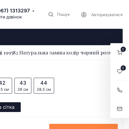
067) 1313297
Пошук
Авторизуватися
ти дзвінок
0
і 199582 Натуральна замша колір чорний розмір 41
0
42
43
44
,5 см
28 см
28,5 см
 сітка