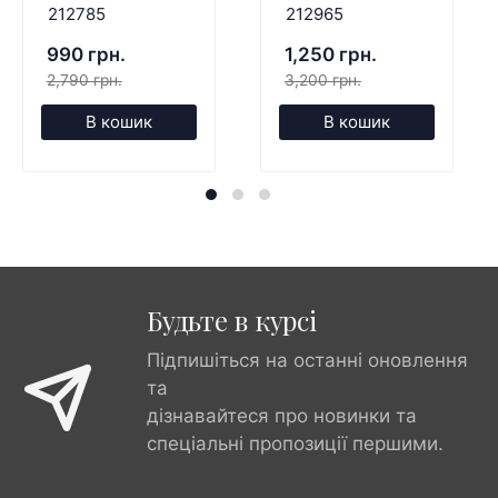
212785
212965
990 грн.
1,250 грн.
2,790 грн.
3,200 грн.
В кошик
В кошик
Будьте в курсі
Підпишіться на останні оновлення
та
дізнавайтеся про новинки та
спеціальні пропозиції першими.