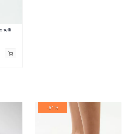
onelli
-61%