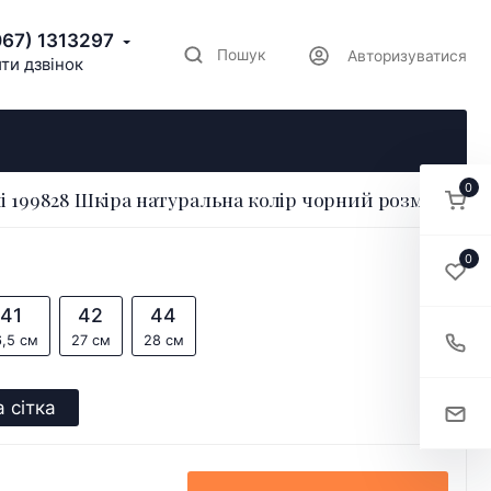
067) 1313297
Пошук
Авторизуватися
ти дзвінок
0
і 199828 Шкіра натуральна колір чорний розмір 40
0
41
42
44
,5 см
27 см
28 см
 сітка