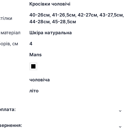
Кросівки чоловічі
40-26см, 41-26,5см, 42-27см, 43-27,5см,
тілки
44-28см, 45-28,5см
 матеріал
Шкіра натуральна
орів, см
4
Mans
чоловіча
літо
оплата:
вернення: