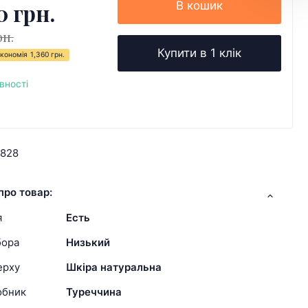
0 грн.
В кошик
рн.
Купити в 1 клік
кономія
1,360 грн.
вності
9828
про товар:
я
Есть
бора
Низький
ерху
Шкіра натуральна
обник
Туреччина