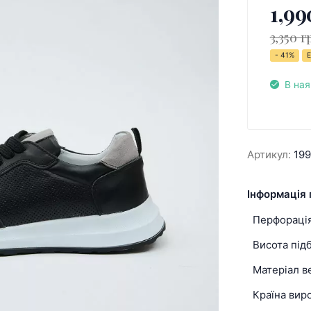
1,99
3,350 г
- 41%
Е
В ная
Артикул:
19
Інформація 
Перфораці
Висота під
Матеріал в
Країна вир