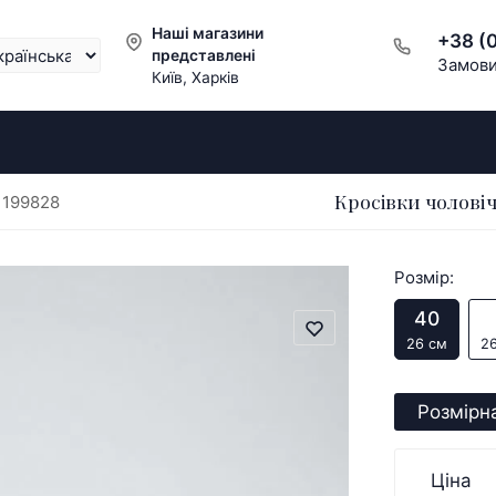
Наші магазини
+38 (
представлені
Замови
Київ, Харків
Кросівки чоловіч
 199828
Розмір:
40
26 см
26
Розмірна
Ціна