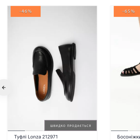
-46%
-65%
ШВИДКО ПРОДАЄТЬСЯ
Туфлі Lonza 212971
Босоніжк