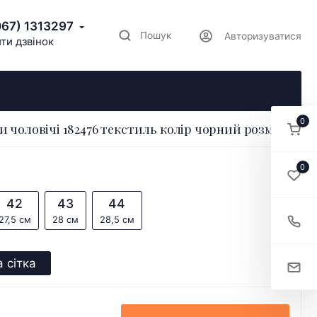
067) 1313297
Пошук
Авторизуватися
ти дзвінок
0
и чоловічі 182476 текстиль колір чорний розмір 40
0
42
43
44
27,5 см
28 см
28,5 см
 сітка