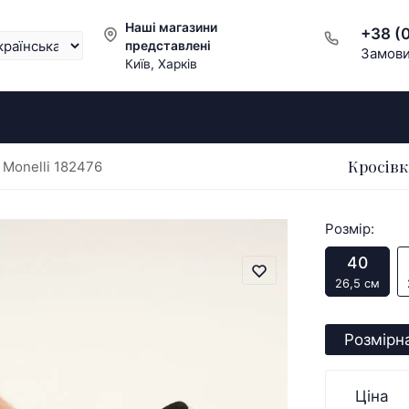
Наші магазини
+38 (
представлені
Замови
Київ, Харків
Кросівк
 Monelli 182476
Розмір:
40
26,5 см
Розмірна
Ціна