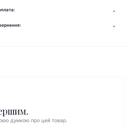
оплата:
вернення:
першим.
воєю думкою про цей товар.