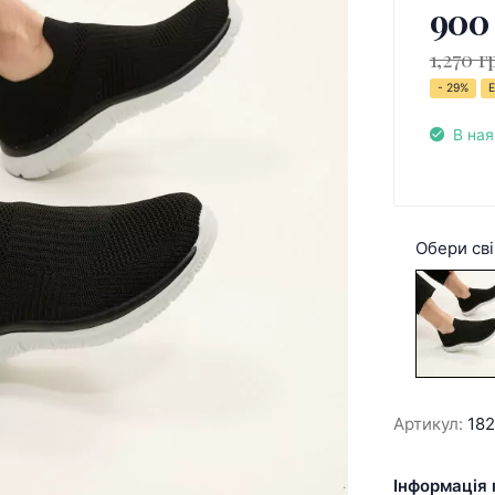
900
1,270 г
- 29%
Е
В ная
Обери сві
Артикул:
18
Інформація 