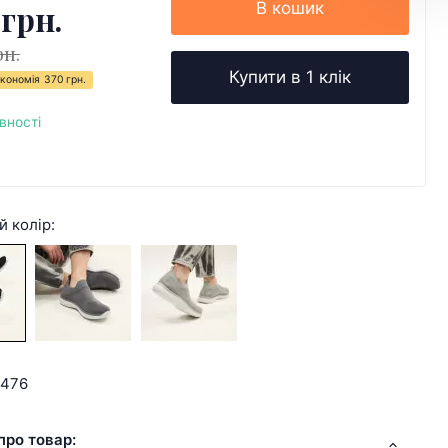
 грн.
В кошик
рн.
Купити в 1 клік
кономія
370 грн.
вності
й колір:
2476
про товар: