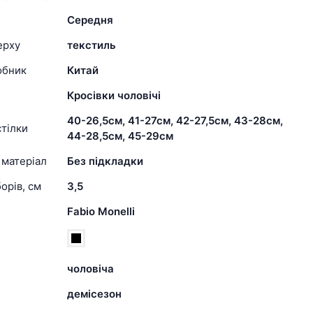
Середня
ерху
текстиль
обник
Китай
Кросівки чоловічі
40-26,5см, 41-27см, 42-27,5см, 43-28см,
тілки
44-28,5см, 45-29см
 матеріал
Без підкладки
орів, см
3,5
Fabio Monelli
чоловіча
демісезон