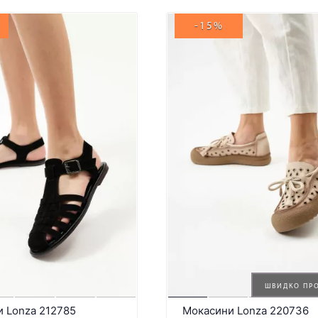
-15%
ШВИДКО ПР
и Lonza 212785
Мокасини Lonza 220736