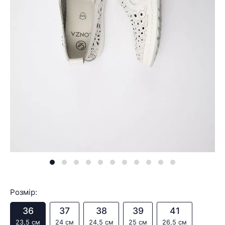
Розмір:
36
37
38
39
41
23,5 см
24 см
24,5 см
25 см
26,5 см