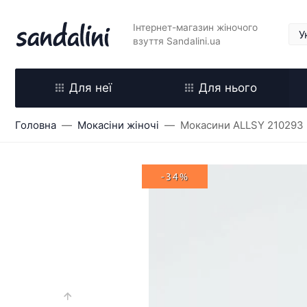
Інтернет-магазин жіночого
взуття Sandalini.ua
Для неї
Для нього
Головна
Мокасіни жіночі
Мокасини ALLSY 210293
-34%