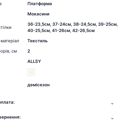
а
Платформа
Мокасини
36-23,5см, 37-24см, 38-24,5см, 39-25см,
тілки
40-25,5см, 41-26см, 42-26,5см
 матеріал
Текстиль
орів, см
2
ALLSY
демісезон
оплата:
вернення: