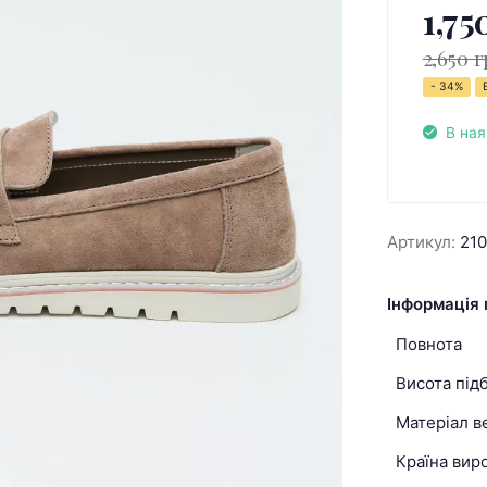
1,75
2,650 г
- 34%
В ная
Артикул:
21
Інформація 
Повнота
Висота під
Матеріал в
Країна вир