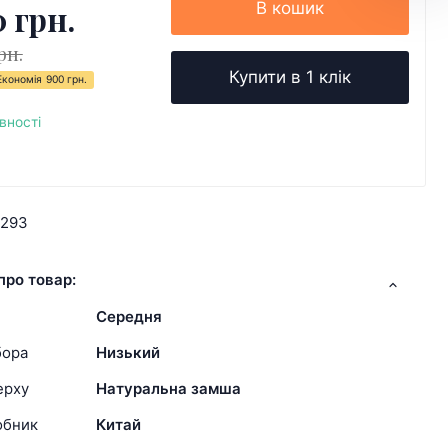
0 грн.
В кошик
рн.
Купити в 1 клік
Економія
900 грн.
вності
0293
про товар:
Середня
бора
Низький
ерху
Натуральна замша
обник
Китай