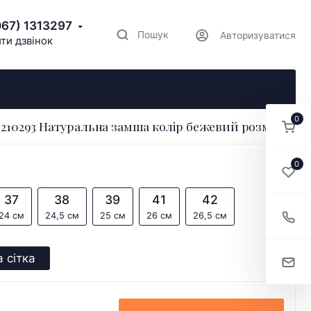
067) 1313297
Пошук
Авторизуватися
ти дзвінок
0
210293 Натуральна замша колір бежевий розмір 36
0
37
38
39
41
42
24 см
24,5 см
25 см
26 см
26,5 см
 сітка