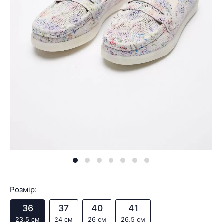
Розмір:
36
37
40
41
23,5 см
24 см
26 см
26,5 см