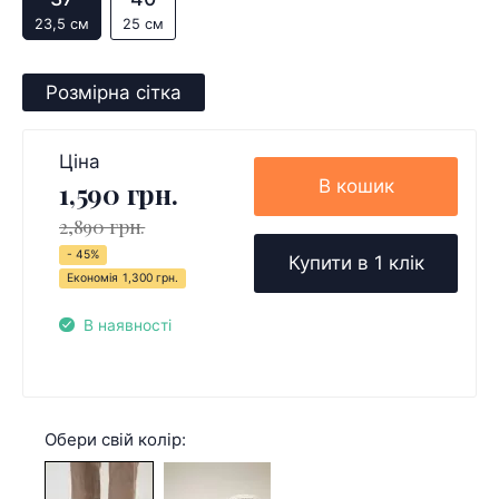
23,5 см
25 см
Розмірна сітка
Ціна
В кошик
1,590 грн.
2,890 грн.
- 45%
Купити в 1 клік
Економія
1,300 грн.
В наявності
Обери свій колір: