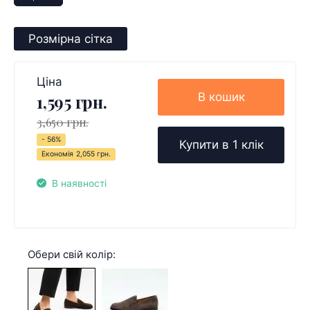
Розмірна сітка
Ціна
В кошик
1,595 грн.
3,650 грн.
- 56%
Купити в 1 клік
Економія
2,055 грн.
В наявності
Обери свій колір: