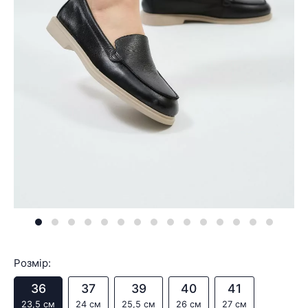
Розмір:
36
37
39
40
41
23,5 см
24 см
25,5 см
26 см
27 см