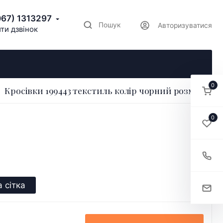
067) 1313297
Пошук
Авторизуватися
ти дзвінок
0
Кросівки 199443 текстиль колір чорний розмір 37
0
 сітка