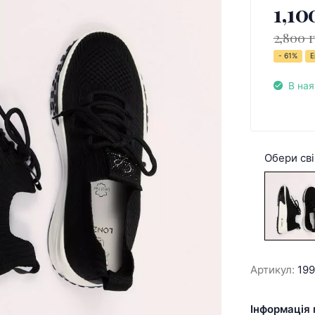
1,10
2,800 
- 61%
Е
В ная
Обери сві
Артикул:
19
Інформація 