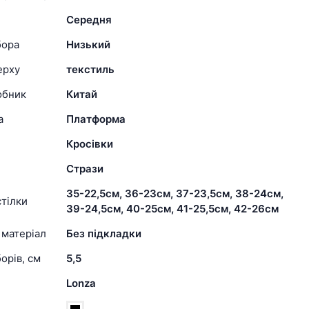
Середня
бора
Низький
ерху
текстиль
обник
Китай
а
Платформа
Кросівки
Стрази
35-22,5см, 36-23см, 37-23,5см, 38-24см,
тілки
39-24,5см, 40-25см, 41-25,5см, 42-26см
 матеріал
Без підкладки
орів, см
5,5
Lonza