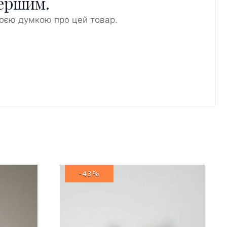
першим.
воєю думкою про цей товар.
-43%