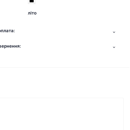
літо
оплата:
вернення: