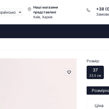
Наші магазини
+38 (
представлені
Замови
Київ, Харків
Розмір:
37
23,5 см
Розмірна
Ціна