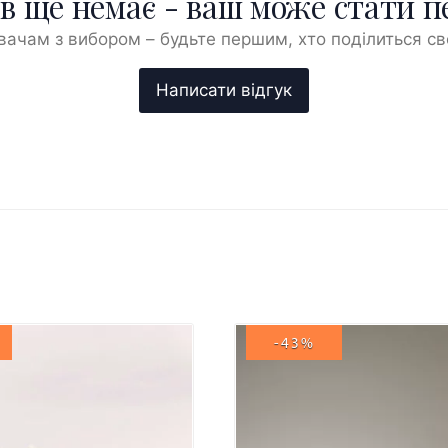
ів ще немає - ваш може стати 
ачам з вибором – будьте першим, хто поділиться с
-43%