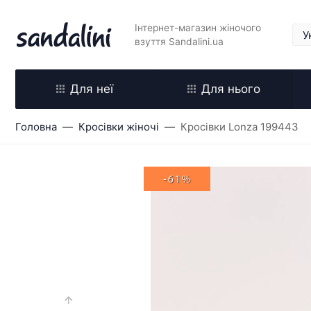
Інтернет-магазин жіночого
взуття Sandalini.ua
Для неї
Для нього
Головна
Кросівки жіночі
Кросівки Lonza 199443
-61%