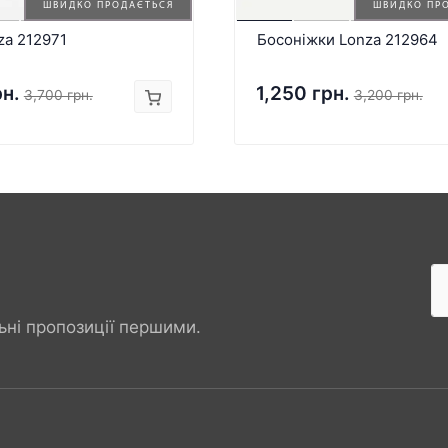
ШВИДКО ПРОДАЄТЬСЯ
ШВИДКО ПР
za 212971
Босоніжки Lonza 212964
рн.
1,250 грн.
3,700 грн.
3,200 грн.
ьні пропозиції першими.