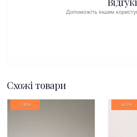
Відгук
Допоможіть іншим користув
Схожі товари
-50%
-61%