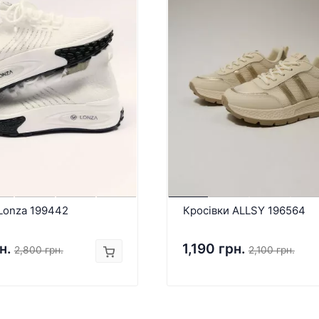
Lonza 199442
Кросівки ALLSY 196564
н.
1,190 грн.
2,800 грн.
2,100 грн.