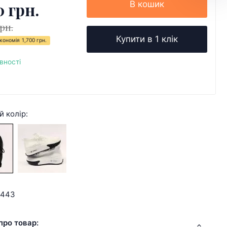
0 грн.
В кошик
грн.
Купити в 1 клік
кономія
1,700 грн.
вності
й колір:
9443
про товар: