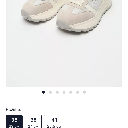
Розмір:
36
38
41
23 см
24 см
25,5 см