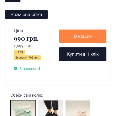
Розмірна сітка
Ціна
В кошик
990 грн.
1,695 грн.
- 42%
Купити в 1 клік
Економія
705 грн.
В наявності
Обери свій колір: