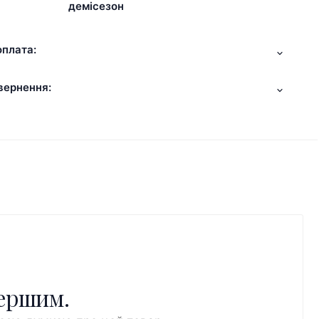
демісезон
оплата:
вернення:
першим.