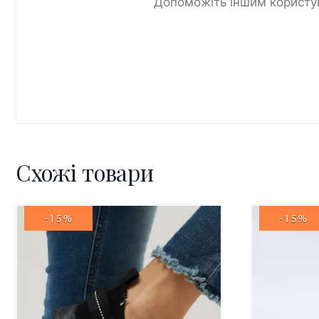
Допоможіть іншим користув
Схожі товари
-15%
-15%