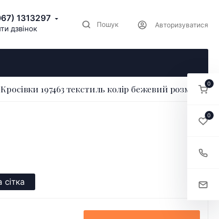
067) 1313297
Пошук
Авторизуватися
ти дзвінок
0
Кросівки 197463 текстиль колір бежевий розмір 36
0
 сітка