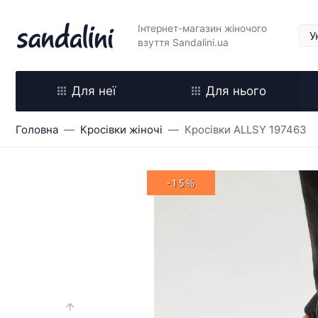
Інтернет-магазин жіночого
взуття Sandalini.ua
Для неї
Для нього
Головна
Кросівки жіночі
Кросівки ALLSY 197463
-15%