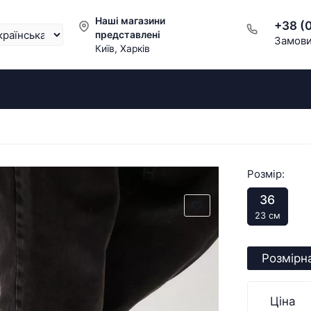
Наші магазини
+38 (
представлені
Замови
Київ, Харків
Розмір:
36
23 см
Розмірна
Ціна