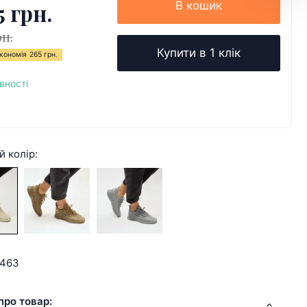
5 грн.
В кошик
рн.
Купити в 1 клік
кономія
265 грн.
вності
й колір:
7463
про товар: