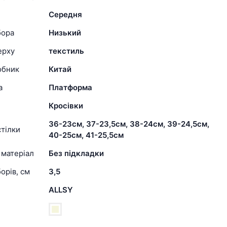
Середня
бора
Низький
ерху
текстиль
обник
Китай
а
Платформа
Кросівки
36-23см, 37-23,5см, 38-24см, 39-24,5см,
тілки
40-25см, 41-25,5см
 матеріал
Без підкладки
орів, см
3,5
ALLSY