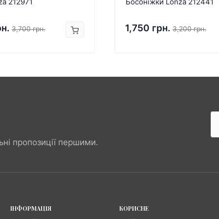
za 212971
Босоніжки Lonza 212441
рн.
1,750 грн.
3,700 грн.
3,200 грн.
ьні пропозиції першими.
ІНФОРМАЦІЯ
КОРИСНЕ