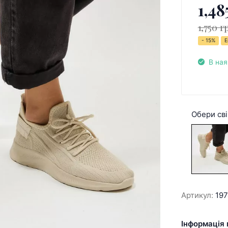
1,48
1,750 г
- 15%
Е
В ная
Обери сві
Артикул:
19
Інформація 