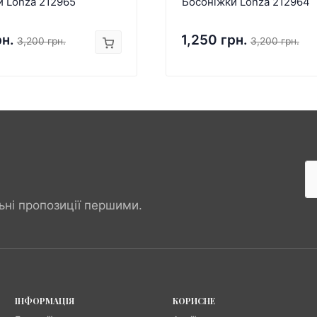
и Lonza 212965
Босоніжки Lonza 212964
рн.
1,250 грн.
3,200 грн.
3,200 грн.
ьні пропозиції першими.
ІНФОРМАЦІЯ
КОРИСНЕ