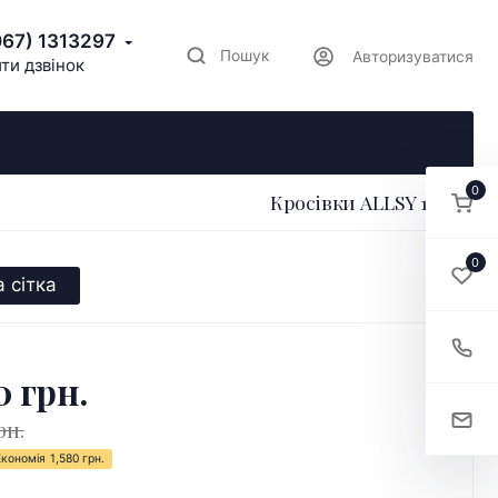
067) 1313297
Пошук
Авторизуватися
ти дзвінок
0
Кросівки ALLSY 195821
0
 сітка
0 грн.
рн.
Економія
1,580 грн.