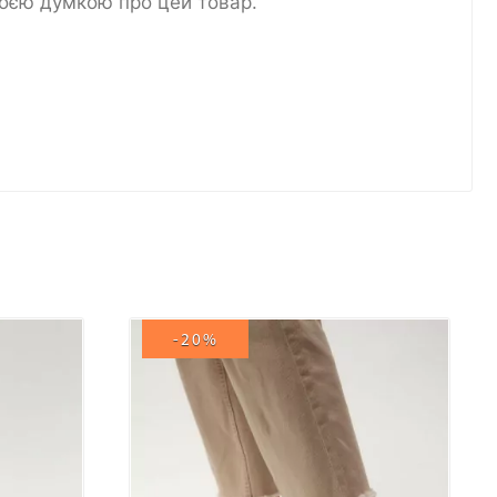
воєю думкою про цей товар.
-20%