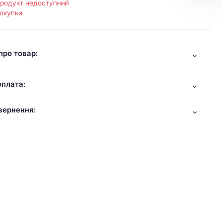
продукт недоступний
окупки
про товар:
оплата:
вернення: