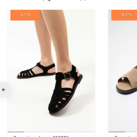
-65%
-61%