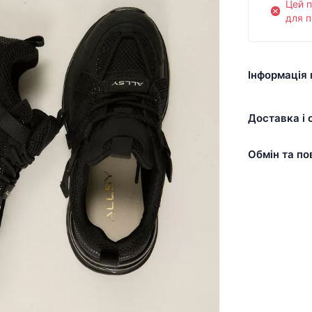
Цей 
для п
Інформація 
Доставка і 
Обмін та по