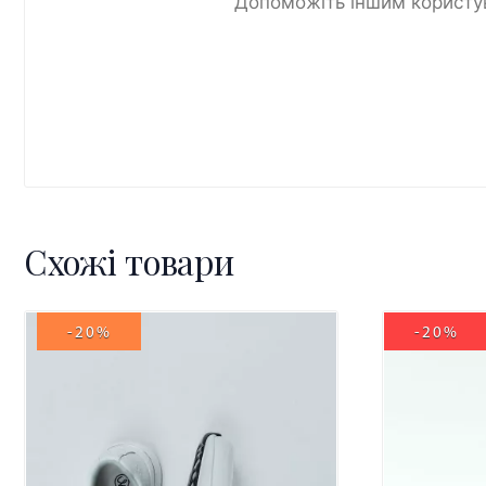
Допоможіть іншим користув
Схожі товари
-20%
-20%