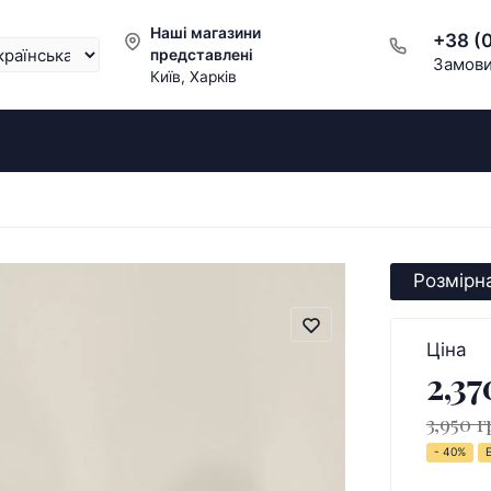
Наші магазини
+38 (
представлені
Замови
Київ, Харків
Розмірна
Ціна
2,37
3,950 г
- 40%