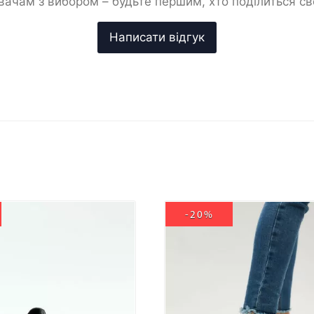
ачам з вибором – будьте першим, хто поділиться с
-20%