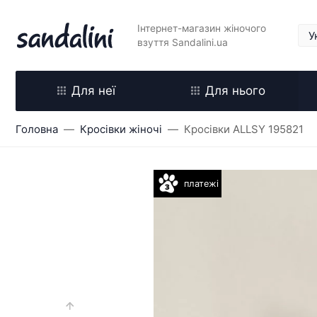
Інтернет-магазин жіночого
взуття Sandalini.ua
Для неї
Для нього
Головна
Кросівки жіночі
Кросівки ALLSY 195821
платежі