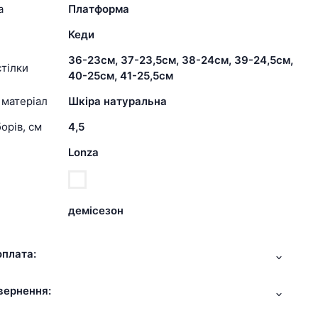
а
Платформа
Кеди
36-23см, 37-23,5см, 38-24см, 39-24,5см,
тілки
40-25см, 41-25,5см
 матеріал
Шкіра натуральна
орів, см
4,5
Lonza
демісезон
оплата:
вернення: