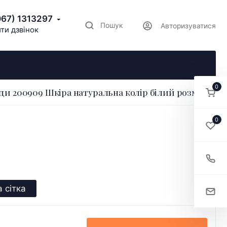
067) 1313297
Пошук
Авторизуватися
ти дзвінок
0
ди 200909 Шкіра натуральна колір білий розмір 37
0
 сітка