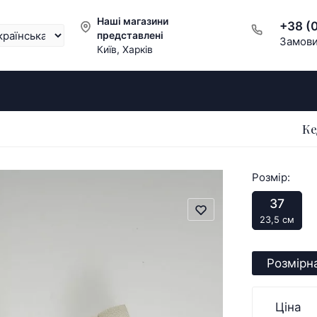
Наші магазини
+38 (
представлені
Замови
Київ, Харків
Ке
Розмір:
37
23,5 см
Розмірна
Ціна