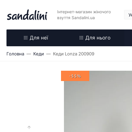
Інтернет-магазин жіночого
взуття Sandalini.ua
Для неї
Для нього
Головна
Кеди
Кеди Lonza 200909
-55%