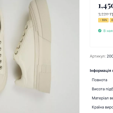
1,45
3,220 г
- 55%
Е
В ная
Артикул:
20
Інформація 
Повнота
Висота під
Матеріал в
Країна вир