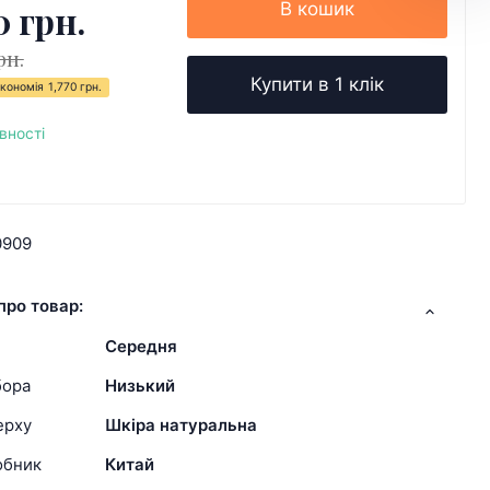
0 грн.
В кошик
рн.
Купити в 1 клік
кономія
1,770 грн.
вності
0909
про товар:
Середня
бора
Низький
ерху
Шкіра натуральна
обник
Китай