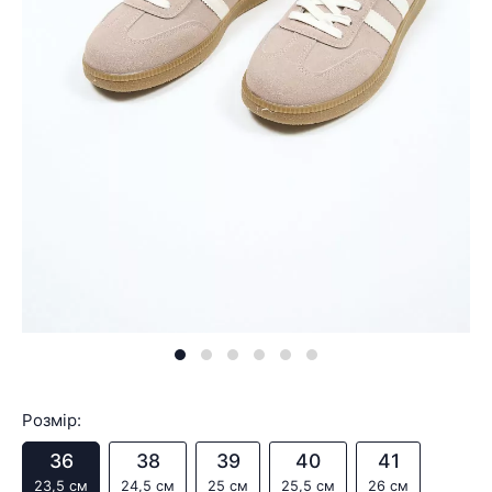
Розмір:
36
38
39
40
41
23,5 см
24,5 см
25 см
25,5 см
26 см