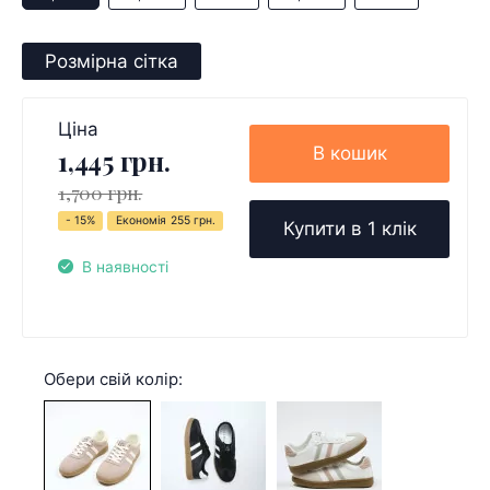
Розмірна сітка
Ціна
В кошик
1,445 грн.
1,700 грн.
- 15%
Економія
255 грн.
Купити в 1 клік
В наявності
Обери свій колір: