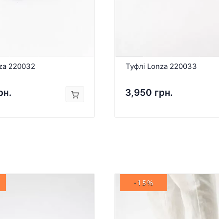
za 220032
Туфлі Lonza 220033
рн.
3,950 грн.
-15%