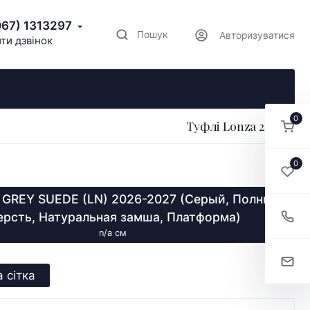
067) 1313297
Пошук
Авторизуватися
ти дзвінок
0
Туфлі Lonza 220035
0
 GREY SUEDE (LN) 2026-2027 (Серый, Полный
рсть, Натуральная замша, Платформа)
n/a см
 сітка