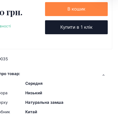
0 грн.
В кошик
вності
Купити в 1 клік
0035
про товар:
Середня
бора
Низький
ерху
Натуральна замша
обник
Китай