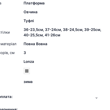
а
Платформа
Овчина
Туфлі
36-23,5см, 37-24см, 38-24,5см, 39-25см,
тілки
40-25,5см, 41-26см
 матеріал
Повна Вовна
орів, см
3
Lonza
зима
оплата:
вернення: