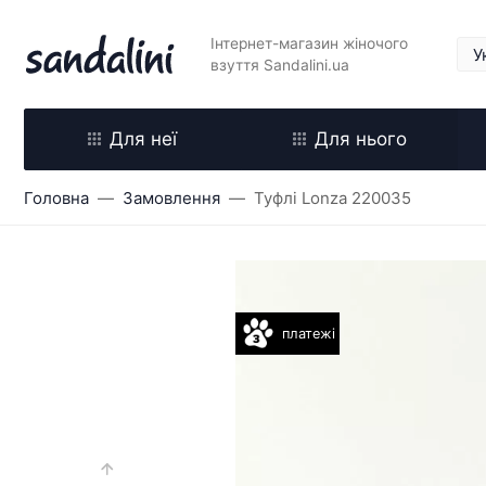
Інтернет-магазин жіночого
взуття Sandalini.ua
Для неї
Для нього
Головна
Замовлення
Туфлі Lonza 220035
платежі