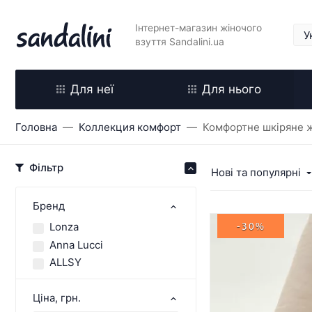
Інтернет-магазин жіночого
взуття Sandalini.ua
Для неї
Для нього
Головна
Коллекция комфорт
Комфортне шкіряне ж
Фільтр
Нові та популярні
Бренд
Lonza
-30%
Anna Lucci
ALLSY
Ціна, грн.