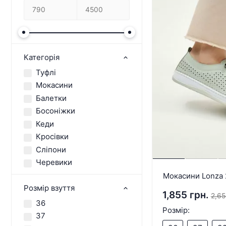
Категорія
Туфлі
Мокасини
Балетки
Босоніжки
Кеди
Кросівки
Сліпони
Черевики
Мокасини Lonza
Розмір взуття
1,855 грн.
2,65
36
Розмір:
37