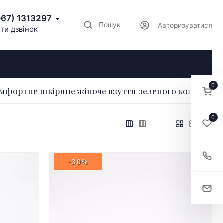
067) 1313297
Пошук
Авторизуватися
ти дзвінок
0
мфортне шкіряне жіноче взуття зеленого кольору
0
-30%