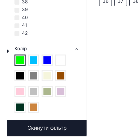
36
37
3
38
39
40
41
42
Колір
Скинути фільтр