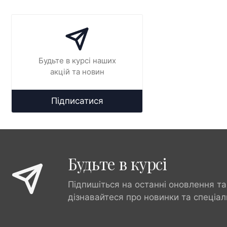
Будьте в курсі наших
акцій та новин
Підписатися
Будьте в курсі
Підпишіться на останні оновлення та
дізнавайтеся про новинки та спеціал