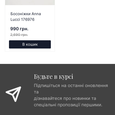
Босоніжки Anna
Lucci 176976
990 грн.
2,690 грн.
В кошик
Будьте в курсі
Підпишіться на останні оновлення
та
дізнавайтеся про новинки та
спеціальні пропозиції першими.