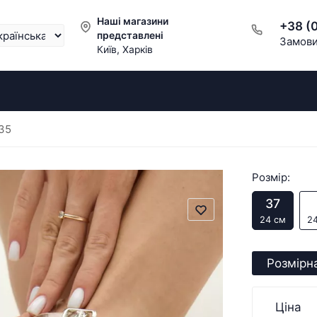
Наші магазини
+38 (
представлені
Замови
Київ, Харків
35
Розмір:
37
24 см
24
Розмірна
Ціна