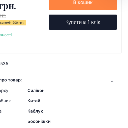
грн.
В кошик
рн.
Купити в 1 клік
кономія
900 грн.
вності
5535
про товар:
ерху
Силікон
обник
Китай
а
Каблук
Босоніжки