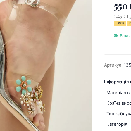
550 
1,450 г
- 62%
Е
В ная
Артикул:
13
Інформація 
Матеріал в
Країна вир
Тип каблук
Категорія