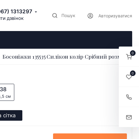
067) 1313297
Пошук
Авторизуватися
ти дзвінок
0
Босоніжки 135535 Силікон колір Срібний розмір 37
0
38
,5 см
 сітка