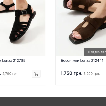
ШВИДКО ПР
и Lonza 212785
Босоніжки Lonza 212441
.
1,750 грн.
2,790 грн.
3,200 грн.