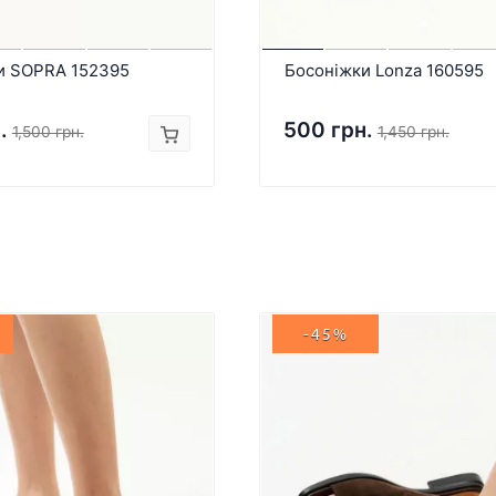
и SOPRA 152395
Босоніжки Lonza 160595
.
500 грн.
1,500 грн.
1,450 грн.
-45%