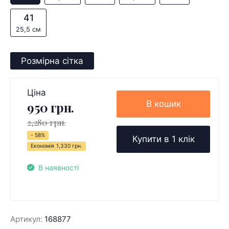
41
25,5 см
Розмірна сітка
Ціна
В кошик
950 грн.
2,280 грн.
- 58%
Купити в 1 клік
Економія
1,330 грн.
В наявності
Артикул:
168877