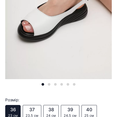
Розмір:
36
37
38
39
40
23 см
23,5 см
24 см
24,5 см
25 см