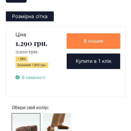
Розмірна сітка
Ціна
В кошик
1,290 грн.
3,100 грн.
- 58%
Купити в 1 клік
Економія
1,810 грн.
В наявності
Обери свій колір: