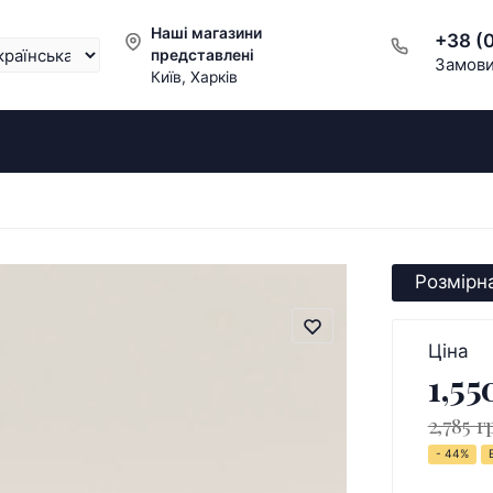
Наші магазини
+38 (
представлені
Замови
Київ, Харків
Розмірна
Ціна
1,55
2,785 г
- 44%