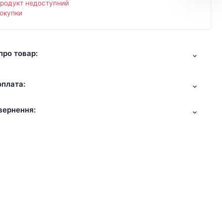
продукт недоступний
окупки
про товар:
оплата:
вернення: