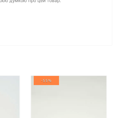
воєю думкою про цей товар.
-55%