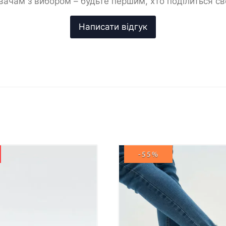
ачам з вибором – будьте першим, хто поділиться с
-55%