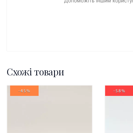
Допоможіть іншим користув
Схожі товари
-45%
-58%