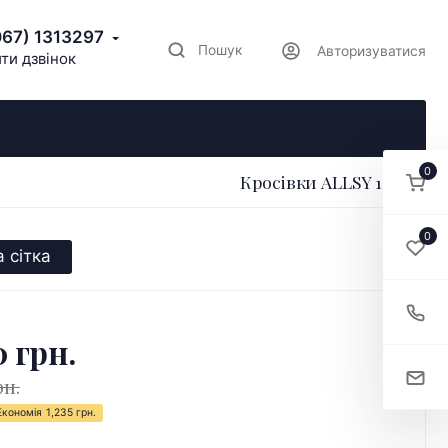
067) 1313297
Пошук
Авторизуватися
ти дзвінок
0
Кросівки ALLSY 199433
0
 сітка
0 грн.
рн.
Економія
1,235 грн.